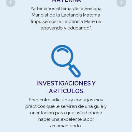
se
Ya tenemos el lema de la Semana
Mundial de la Lactancia Materna
“Impulsemos la Lactancia Materna,
apoyando y educando”.
Movi
INVESTIGACIONES Y
la E
ARTÍCULOS
un 
Encuentre artículos y consejos muy
prácticos que le servirán de una guía y
orientación para que usted pueda
hacer una excelente labor
amamantando.