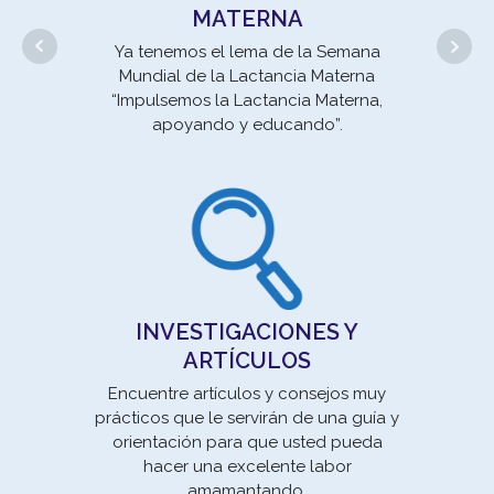
MATERNA
Ya tenemos el lema de la Semana
Mundial de la Lactancia Materna
“Impulsemos la Lactancia Materna,
apoyando y educando”.
un 
se
INVESTIGACIONES Y
ARTÍCULOS
Encuentre artículos y consejos muy
prácticos que le servirán de una guía y
orientación para que usted pueda
Movi
hacer una excelente labor
la E
amamantando.