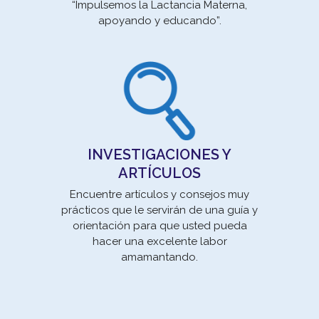
“Impulsemos la Lactancia Materna,
apoyando y educando”.
un 
se
INVESTIGACIONES Y
ARTÍCULOS
Encuentre artículos y consejos muy
prácticos que le servirán de una guía y
orientación para que usted pueda
Movi
hacer una excelente labor
la E
amamantando.
un 