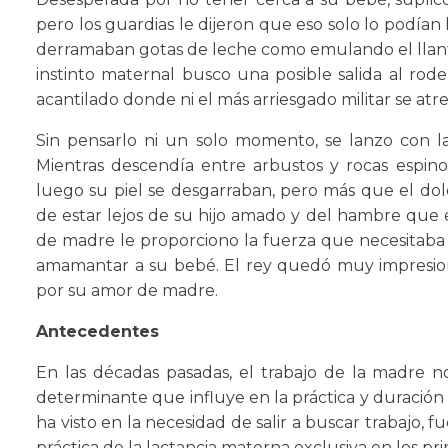
pero los guardias le dijeron que eso solo lo podían
derramaban gotas de leche como emulando el llan
instinto maternal busco una posible salida al rod
acantilado donde ni el más arriesgado militar se atre
Sin pensarlo ni un solo momento, se lanzo con la
Mientras descendía entre arbustos y rocas espin
luego su piel se desgarraban, pero más que el dol
de estar lejos de su hijo amado y del hambre que e
de madre le proporciono la fuerza que necesitaba p
amamantar a su bebé. El rey quedó muy impresio
por su amor de madre.
Antecedentes
En las décadas pasadas, el trabajo de la madre 
determinante que influye en la práctica y duración 
ha visto en la necesidad de salir a buscar trabajo, fu
práctica de la lactancia materna exclusiva en los pri