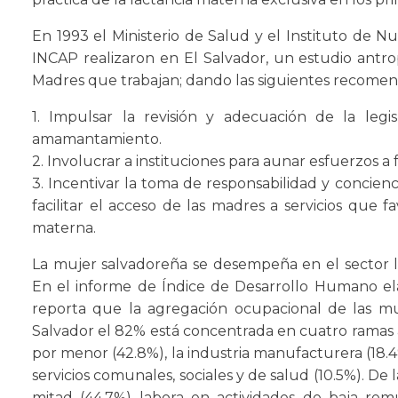
En 1993 el Ministerio de Salud y el Instituto de 
INCAP realizaron en El Salvador, un estudio antr
Madres que trabajan; dando las siguientes recomen
1. Impulsar la revisión y adecuación de la legis
amamantamiento.
2. Involucrar a instituciones para aunar esfuerzos a 
3. Incentivar la toma de responsabilidad y concien
facilitar el acceso de las madres a servicios que f
materna.
La mujer salvadoreña se desempeña en el sector l
En el informe de Índice de Desarrollo Humano e
reporta que la agregación ocupacional de las mu
Salvador el 82% está concentrada en cuatro ramas a
por menor (42.8%), la industria manufacturera (18.4%
servicios comunales, sociales y de salud (10.5%). De la
mitad (44.7%) labora en actividades de baja r