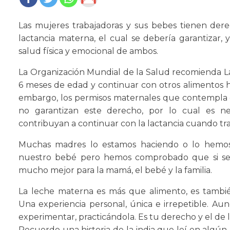
Las mujeres trabajadoras y sus bebes tienen dere
lactancia materna, el cual se debería garantizar, 
salud física y emocional de ambos.
La Organización Mundial de la Salud recomienda La
6 meses de edad y continuar con otros alimentos 
embargo, los permisos maternales que contempla e
no garantizan este derecho, por lo cual es ne
contribuyan a continuar con la lactancia cuando tr
Muchas madres lo estamos haciendo o lo hemos 
nuestro bebé pero hemos comprobado que si se
mucho mejor para la mamá, el bebé y la familia.
La leche materna es más que alimento, es también
Una experiencia personal, única e irrepetible. Au
experimentar, practicándola. Es tu derecho y el de 
Recuerdo una historia de la india que leí en algún