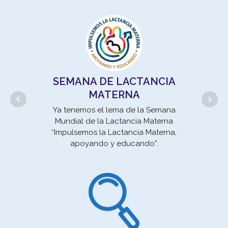
un 
se
SEMANA DE LACTANCIA
MATERNA
Movi
Ya tenemos el lema de la Semana
la E
Mundial de la Lactancia Materna
un 
“Impulsemos la Lactancia Materna,
apoyando y educando”.