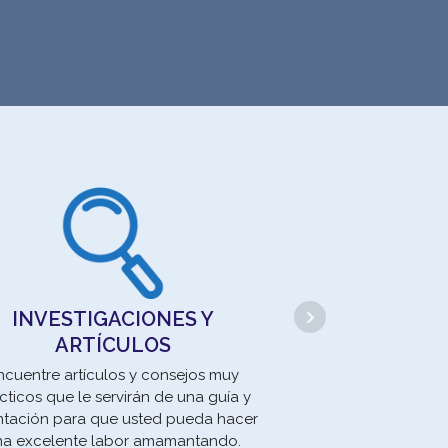
BANCOS DE 
INVESTIGACIONES Y
ARTÍCULOS
Los Bancos de Le
respeonsables 
ncuentre artículos y consejos muy
procesamiento c
cticos que le servirán de una guía y
distribución
ntación para que usted pueda hacer
paste
na excelente labor amamantando.