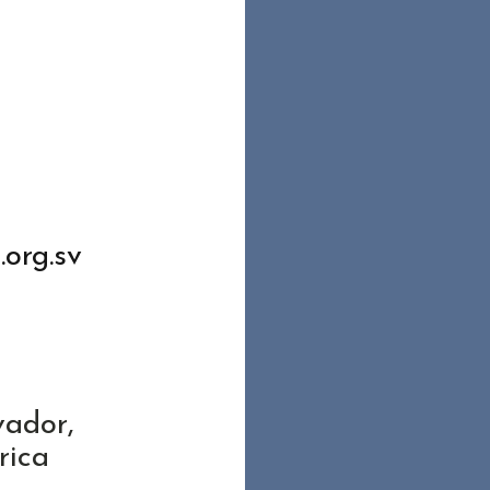
org.sv
vador,
rica