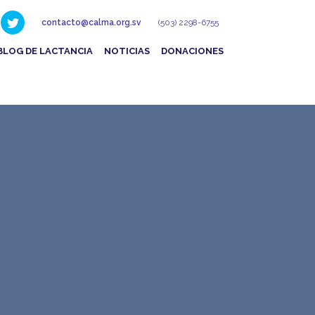
contacto@calma.org.sv
(503) 2298-6755
BLOG DE LACTANCIA
NOTICIAS
DONACIONES