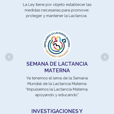
La Ley tiene por objeto establecer las
medidas necesarias para promover,
proteger y mantener la Lactancia.
un 
se
SEMANA DE LACTANCIA
MATERNA
Movi
Ya tenemos el lema de la Semana
la E
Mundial de la Lactancia Materna
un 
“Impulsemos la Lactancia Materna,
apoyando y educando”.
INVESTIGACIONES Y