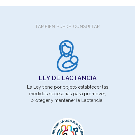
TAMBIEN PUEDE CONSULTAR
Los
son 
pro
LEY DE LACTANCIA
La Ley tiene por objeto establecer las
medidas necesarias para promover,
proteger y mantener la Lactancia.
un 
se