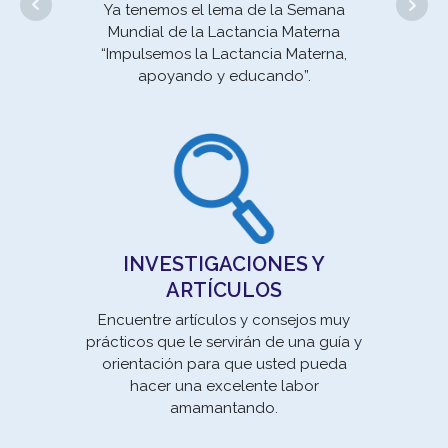
Ya tenemos el lema de la Semana
Mundial de la Lactancia Materna
“Impulsemos la Lactancia Materna,
apoyando y educando”.
un 
se
INVESTIGACIONES Y
ARTÍCULOS
Encuentre artículos y consejos muy
prácticos que le servirán de una guía y
orientación para que usted pueda
Movi
hacer una excelente labor
la E
amamantando.
un 