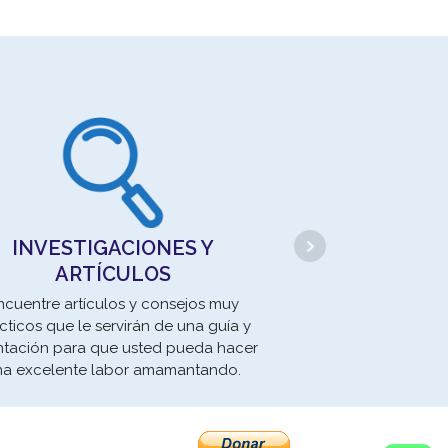
BANCOS DE 
INVESTIGACIONES Y
ARTÍCULOS
Los Bancos de Le
respeonsables 
ncuentre artículos y consejos muy
procesamiento c
cticos que le servirán de una guía y
distribución
ntación para que usted pueda hacer
paste
na excelente labor amamantando.