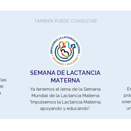
TAMBIEN PUEDE CONSULTAR
SEMANA DE LACTANCIA
MATERNA
 las
r,
E
Ya tenemos el lema de la Semana
a.
prá
Mundial de la Lactancia Materna
orie
“Impulsemos la Lactancia Materna,
u
apoyando y educando”.