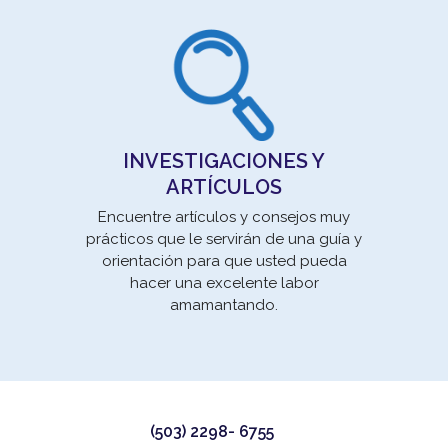
se
Movi
INVESTIGACIONES Y
la E
ARTÍCULOS
un 
Encuentre artículos y consejos muy
prácticos que le servirán de una guía y
orientación para que usted pueda
hacer una excelente labor
amamantando.
(503) 2298- 6755