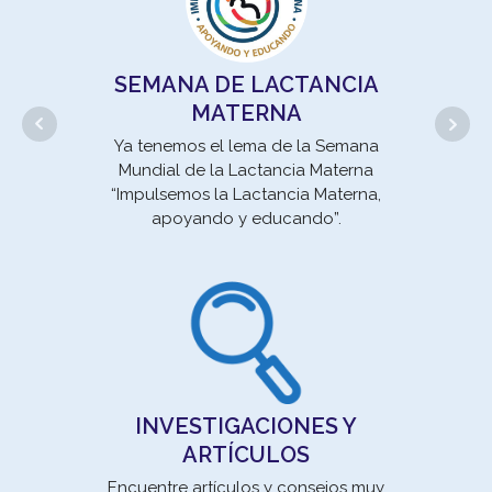
SEMANA DE LACTANCIA
MATERNA
Ya tenemos el lema de la Semana
Mundial de la Lactancia Materna
“Impulsemos la Lactancia Materna,
apoyando y educando”.
un 
se
Movi
INVESTIGACIONES Y
la E
ARTÍCULOS
un 
Encuentre artículos y consejos muy