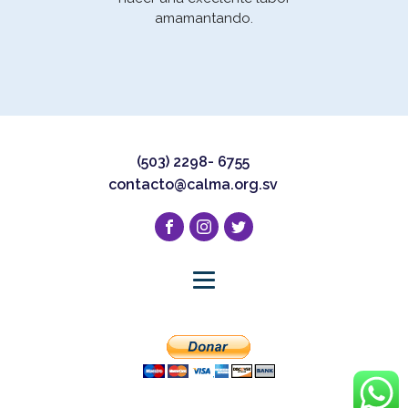
la E
amamantando.
un 
(503) 2298- 6755
contacto@calma.org.sv