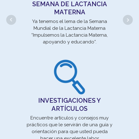
SEMANA DE LACTANCIA
MATERNA
Ya tenemos el lema de la Semana
Mundial de la Lactancia Materna
“Impulsemos la Lactancia Materna,
apoyando y educando”.
un 
se
INVESTIGACIONES Y
ARTÍCULOS
Encuentre artículos y consejos muy
prácticos que le servirán de una guía y
orientación para que usted pueda
Movi
hacer una excelente labor